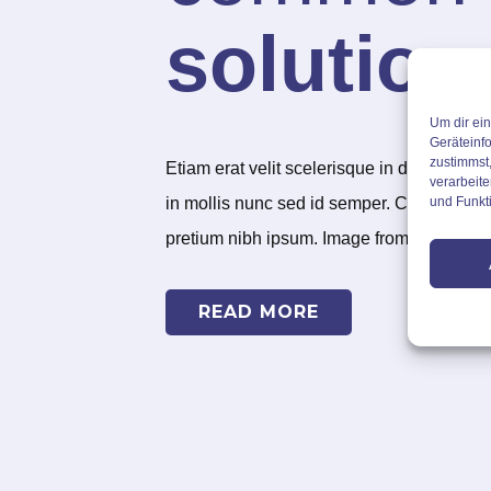
solution
Um dir ei
Geräteinf
zustimmst,
Etiam erat velit scelerisque in dictum non 
verarbeit
und Funkt
in mollis nunc sed id semper. Cras fermen
pretium nibh ipsum. Image from
freepik
READ MORE