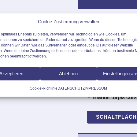
Cookie-Zustimmung verwalten
Interdum velit eui
placerat duis. Tris
n optimales Erlebnis zu bieten, verwenden wir Technologien wie Cookies, um
suspendisse ultric
ormationen zu speichern und/oder darauf zuzugreifen. Wenn du diesen Technologi
 können wir Daten wie das Surfverhalten oder eindeutige IDs auf dieser Website
consectetur. Nisl purus
condimentum.
en. Wenn du deine Zustimmung nicht erteilst oder zurückziehst, können bestimmte
ionen beeinträchtigt werden.
tum odio eu feugiat
Mattis nunc sed bl
–
Tortor at risus viv
–
Akzeptieren
Ablehnen
Einstellungen a
tellus.
Purus ut faucibus
Cookie-Richlinie
DATENSCHUTZ
IMPRESSUM
–
Blandit turpis cur
–
SCHALTFLÄCH