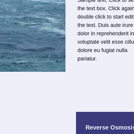
Sample text. Click to se
the text box. Click agai
double click to start edi
the text. Duis aute irure
dolor in reprehenderit i
voluptate velit esse cill
dolore eu fugiat nulla
pariatur.
Reverse Osmosi