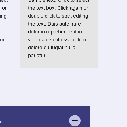
lect
Sample text. Click to select
n or
the text box. Click again or
ting
double click to start editing
the text. Duis aute irure
n
dolor in reprehenderit in
um
voluptate velit esse cillum
dolore eu fugiat nulla
pariatur.
s